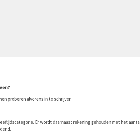
jven?
men proberen alvorens in te schrijven.
eftijdscategorie. Er wordt daarnaast rekening gehouden met het aantal 
indend.