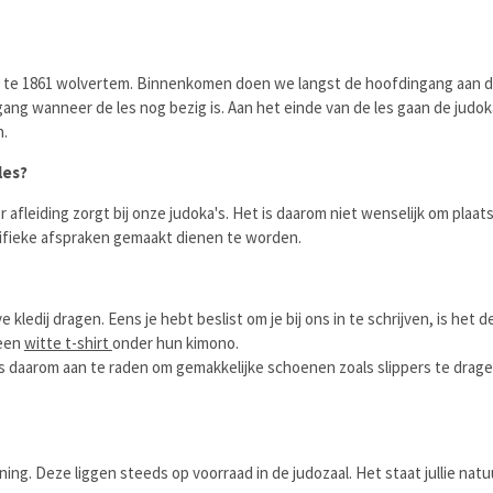
0 te 1861 wolvertem. Binnenkomen doen we langst de hoofdingang aan de 
gang wanneer de les nog bezig is. Aan het einde van de les gaan de judok
n.
les?
fleiding zorgt bij onze judoka's. Het is daarom niet wenselijk om plaats
pecifieke afspraken gemaakt dienen te worden.
ledij dragen. Eens je hebt beslist om je bij ons in te schrijven, is het 
 een
witte t-shirt
onder hun kimono.
s daarom aan te raden om gemakkelijke schoenen zoals slippers te drage
ing. Deze liggen steeds op voorraad in de judozaal. Het staat jullie natu