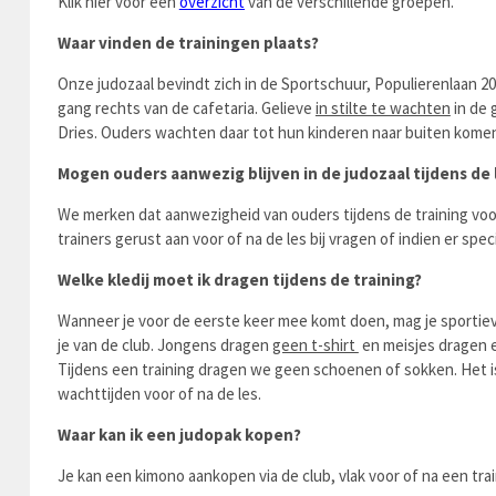
Klik hier voor een
overzicht
van de verschillende groepen.
Waar vinden de trainingen plaats?
Onze judozaal bevindt zich in de Sportschuur, Populierenlaan 2
gang rechts van de cafetaria. Gelieve
in stilte te wachten
in de 
Dries. Ouders wachten daar tot hun kinderen naar buiten kome
Mogen ouders aanwezig blijven in de judozaal tijdens de 
We merken dat aanwezigheid van ouders tijdens de training voor a
trainers gerust aan voor of na de les bij vragen of indien er s
Welke kledij moet ik dragen tijdens de training?
Wanneer je voor de eerste keer mee komt doen, mag je sportieve k
je van de club. Jongens dragen
geen t-shirt
en meisjes dragen
Tijdens een training dragen we geen schoenen of sokken. Het i
wachttijden voor of na de les.
Waar kan ik een judopak kopen?
Je kan een kimono aankopen via de club, vlak voor of na een train