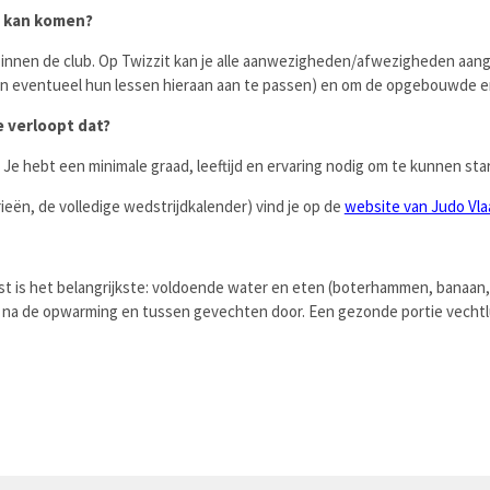
g kan komen?
innen de club. Op Twizzit kan je alle aanwezigheden/afwezigheden aang
 (en eventueel hun lessen hieraan aan te passen) en om de opgebouwde er
 verloopt dat?
 Je hebt een minimale graad, leeftijd en ervaring nodig om te kunnen star
ieën, de volledige wedstrijdkalender) vind je op de
website van Judo Vl
est is het belangrijkste: voldoende water en eten (boterhammen, banaan, 
a de opwarming en tussen gevechten door. Een gezonde portie vechtlust,